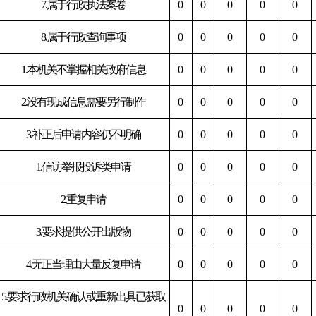
7.属于行政执法案卷
0
0
0
0
0
8.属于行政查询事项
0
0
0
0
0
1.本机关不掌握相关政府信息
0
0
0
0
0
2.没有现成信息需要另行制作
0
0
0
0
0
3.补正后申请内容仍不明确
0
0
0
0
0
1.信访举报投诉类申请
0
0
0
0
0
2.重复申请
0
0
0
0
0
3.要求提供公开出版物
0
0
0
0
0
4.无正当理由大量反复申请
0
0
0
0
0
5.要求行政机关确认或重新出具已获取
0
0
0
0
0