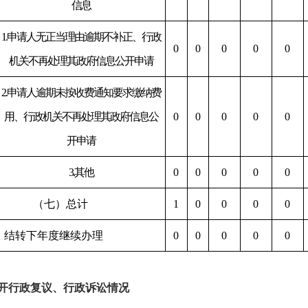
信息
1.申请人无正当理由逾期不补正、行政
0
0
0
0
0
机关不再处理其政府信息公开申请
2.申请人逾期未按收费通知要求缴纳费
用、行政机关不再处理其政府信息公
0
0
0
0
0
开申请
3.其他
0
0
0
0
0
（七）总计
1
0
0
0
0
、结转下年度继续办理
0
0
0
0
0
开行政复议、行政诉讼情况