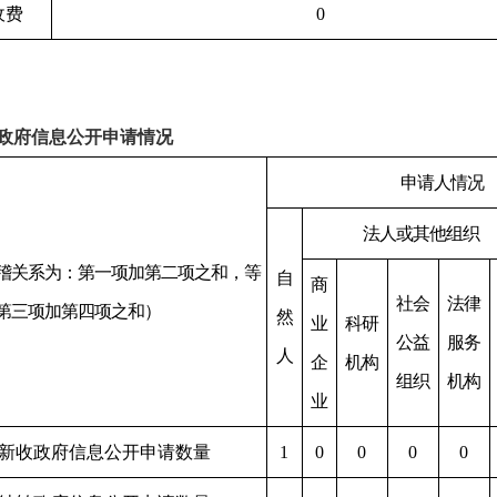
收费
0
政府信息公开申请情况
申请人情况
法人或其他组织
稽关系为：第一项加第二项之和，等
自
商
社会
法律
第三项加第四项之和）
然
业
科研
公益
服务
人
企
机构
组织
机构
业
新收政府信息公开申请数量
1
0
0
0
0