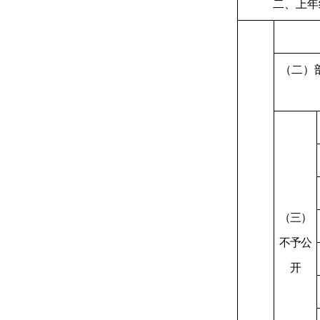
二、上年
（二）
（三）
不予公
开