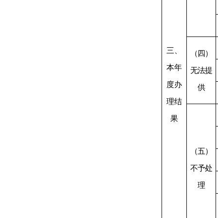
三、
（四）
本年
无法提
度办
供
理结
果
（五）
不予处
理