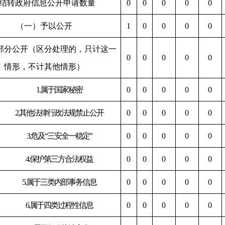
结转政府信息公开申请数量
0
0
0
0
0
（一）予以公开
1
0
0
0
0
部分公开（区分处理的，只计这一
0
0
0
0
0
情形，不计其他情形）
1.属于国家秘密
0
0
0
0
0
2.其他法律行政法规禁止公开
0
0
0
0
0
3.危及“三安全一稳定”
0
0
0
0
0
4.保护第三方合法权益
0
0
0
0
0
5.属于三类内部事务信息
0
0
0
0
0
6.属于四类过程性信息
0
0
0
0
0